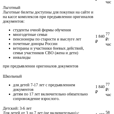
час
Льготный
Льготные билеты доступны для покупки на сайте и
на кассе комплексов при предъявлении оригиналов
документов:
студенты очной формы обучения
77
многодетные семьи
1 840
пенсионеры по старости и выслуге лет
₽/
₽
почетные доноры России
час
ветераны и участники боевых действий,
семьи участников СВО (жена и дети)
инвалиды
при предъявлении оригиналов документов
Школьный
77
для детей 7-17 лет с предъявлением
1 840
документов
₽/
₽
детям по 17 лет включительно обязательно
час
сопровождение взрослого.
Детский: 3-6 лет
58
Для детей от 3 до 7 лет (не включительно) с