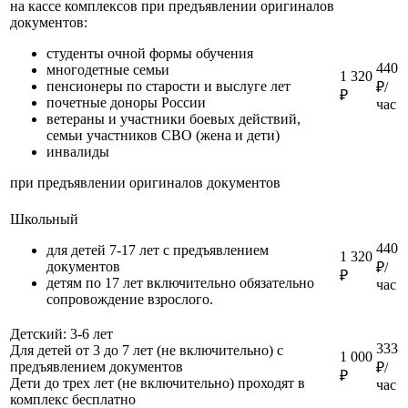
на кассе комплексов при предъявлении оригиналов
документов:
студенты очной формы обучения
440
многодетные семьи
1 320
пенсионеры по старости и выслуге лет
₽/
₽
почетные доноры России
час
ветераны и участники боевых действий,
семьи участников СВО (жена и дети)
инвалиды
при предъявлении оригиналов документов
Школьный
440
для детей 7-17 лет с предъявлением
1 320
документов
₽/
₽
детям по 17 лет включительно обязательно
час
сопровождение взрослого.
Детский: 3-6 лет
333
Для детей от 3 до 7 лет (не включительно) с
1 000
предъявлением документов
₽/
₽
Дети до трех лет (не включительно) проходят в
час
комплекс бесплатно