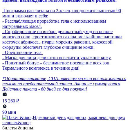
вдвоем, наслаждаясь теплом и беззаботным релаксом.
Программа рассчитана на 2-х чел, продолжительностью 90
мин и включает в себя:
- Расслабляющая проработка тела с использованием
натуральных масел.
- Скрабирование на выбор: деликатный уход на основе
морскую соли, тростникового сахара, мельчайшие частички
косточек абрикоса, пудры морских раковин, кокосовой
скорлупы обеспечат глубокое очищение кожи.
- Обертывание тела
- Маска для лица деликатно освежит и увлажнит кожу.
- Приятный бонус – безлимитное посещение всех зон
Термального комплекса в течение дня!
*Обратите внимание, СПА-пакетом можно воспользоваться
только по предварительной записи. Акции не суммируются
Действие пакета - 60 дней со дня покупки!
15 260 ₽
90 мин
билеты & цены