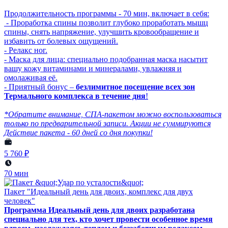
Продолжительность программы - 70 мин, включает в себя:
- Проработка спины позволит глубоко проработать мышц
спины, снять напряжение, улучшить кровообращение и
избавить от болевых ощущений.
- Релакс ног.
- Маска для лица: специально подобранная маска насытит
вашу кожу витаминами и минералами, увлажняя и
омолаживая её.
- Приятный бонус –
безлимитное посещение всех зон
Термального комплекса в течение дня
!
*Обратите внимание, СПА-пакетом можно воспользоваться
только по предварительной записи. Акции не суммируются
Действие пакета - 60 дней со дня покупки!
5 760 ₽
70 мин
Пакет "Идеальный день для двоих, комплекс для двух
человек"
Программа Идеальный день для двоих разработана
специально для тех, кто хочет провести особенное время